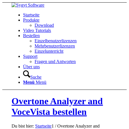
Startseite
Produkte
Download
Video Tutorials
Bestellen
Einzelbenutzerlizenzen
Mehrbenutzerlizenzen
Einzelunterricht
Support
Fragen und Antworten
Über uns
Suche
Menü
Menü
Overtone Analyzer and
VoceVista bestellen
Du bist hier:
Startseite
1
/
Overtone Analyzer and